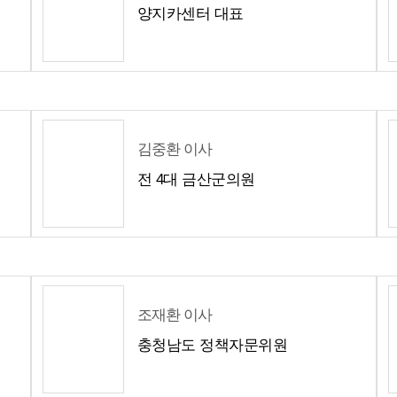
양지카센터 대표
김중환 이사
전 4대 금산군의원
조재환 이사
충청남도 정책자문위원