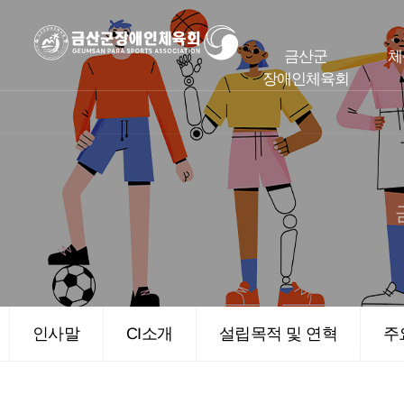
금산군
체
장애인체육회
인사말
CI소개
설립목적 및 연혁
주