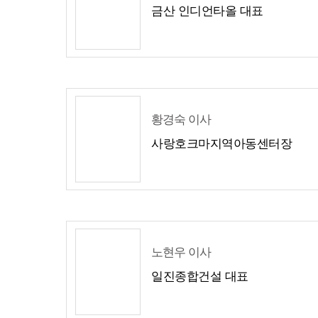
금산 인디언타올 대표
황경숙 이사
사랑호크마지역아동센터장
노현우 이사
일진종합건설 대표