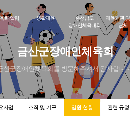
육회 알림
생활체육
충청남도
체육기관 및
장애인체육대회
단체
금산군장애인체육회
금산군장애인체육회를 방문해주셔서 감사합니다
요사업
조직 및 기구
임원 현황
관련 규정