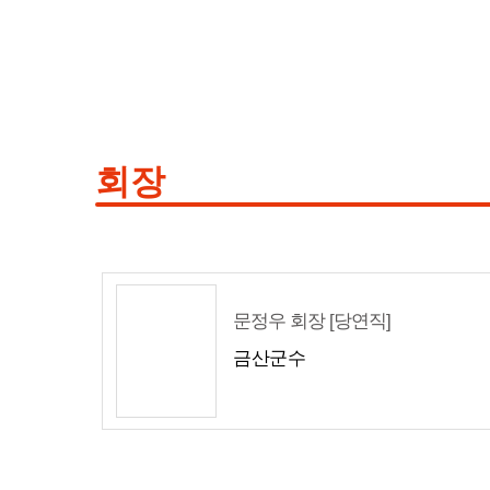
회장
문정우 회장 [당연직]
금산군수