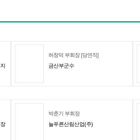
허창덕 부회장 [당연직]
군지
금산부군수
박춘기 부회장
회장
늘푸른산림산업(주)