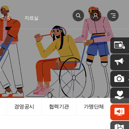
 각종
자료실
.
경영공시
협력기관
가맹단체
찾아