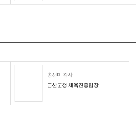
송선미 감사
금산군청 체육진흥팀장