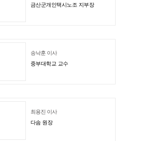
금산군개인택시노조 지부장
송낙훈 이사
중부대학교 교수
최용진 이사
다솜 원장