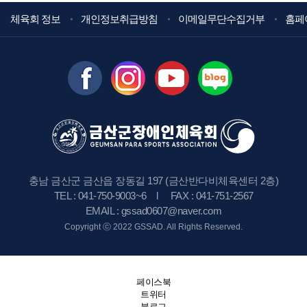
체육회 정보
개인정보취급방침
이메일무단수집거부
홈페
충남 금산군 금산읍 장동길 197 (금산반다비체육센터 2층)
TEL : 041-750-9003~6 l FAX : 041-751-2567
EMAIL : gssad0607@naver.com
Copyright ⓒ 2022 GSSAD. All Rights Reserved.
페이스북
트위터
블로그